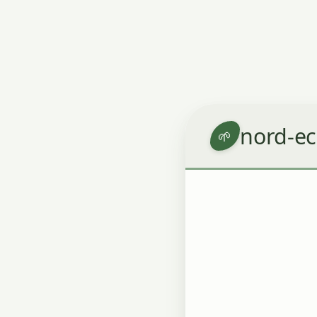
nord-ec
🌱